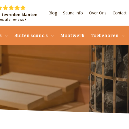
Blog
Sauna info
Over Ons
Contact
+ tevreden klanten
es alle reviews
s
Buiten sauna's
Maatwerk
Toebehoren