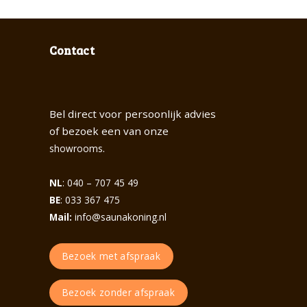
Contact
Bel direct voor persoonlijk advies
of bezoek een van onze
.
showrooms
NL
: 040 – 707 45 49
BE
: 033 367 475
Mail:
info@saunakoning.nl
Bezoek met afspraak
Bezoek zonder afspraak