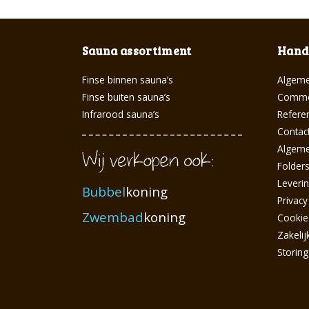
Sauna assortiment
Handi
Finse binnen sauna’s
Algeme
Finse buiten sauna’s
Commer
Infrarood sauna’s
Referen
Contac
Algem
Folder
Leveri
Bubbel
koning
Privacy
Zwembad
koning
Cookie
Zakelij
Storin