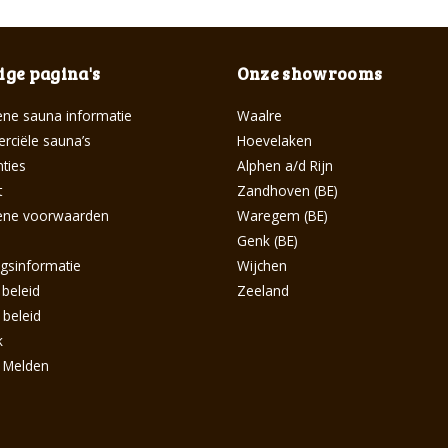
ge pagina's
Onze showrooms
ne sauna informatie
Waalre
ciële sauna’s
Hoevelaken
ties
Alphen a/d Rijn
t
Zandhoven (BE)
ene voorwaarden
Waregem (BE)
s
Genk (BE)
ngsinformatie
Wijchen
 beleid
Zeeland
 beleid
k
g Melden