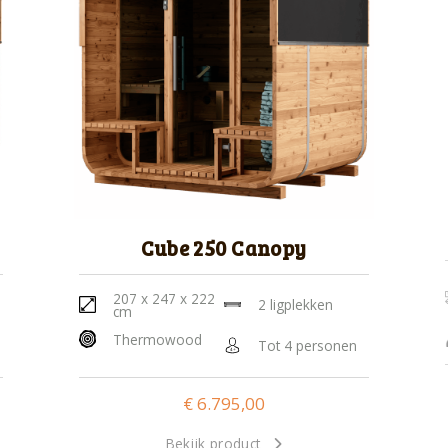
Cube 250 Canopy
207 x 247 x 222
2 ligplekken
cm
Thermowood
Tot 4 personen
€
6.795,00
Bekijk product