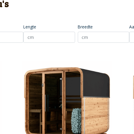
a's
Lengte
Breedte
Aa