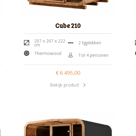
Cube 210
207 x 207 x 222
2 ligplekken
cm
Thermowood
Tot 4 personen
€
6.495,00
Bekijk product