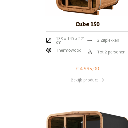
Cube 150
133 x 145 x 221
2 Zitplekken
cm
Thermowood
Tot 2 personen
€
4.995,00
Bekijk product