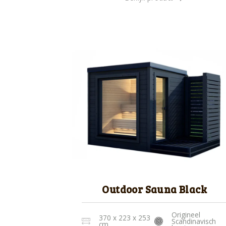
Outdoor Sauna Black
Origineel
370 x 223 x 253
Scandinavisch
cm