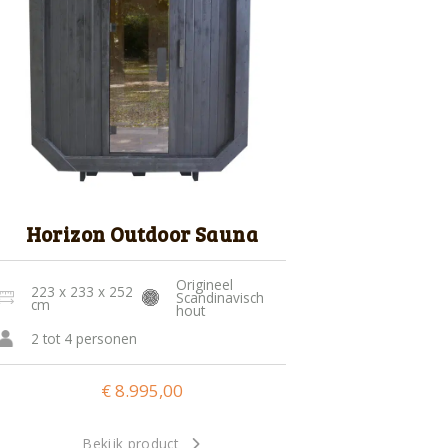
Horizon Outdoor Sauna
Origineel
223 x 233 x 252
Scandinavisch
cm
hout
2 tot 4 personen
€
8.995,00
Bekijk product