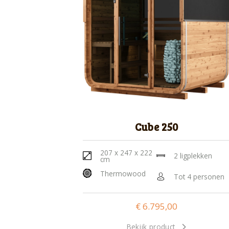
Cube 250
207 x 247 x 222
2 ligplekken
cm
Thermowood
Tot 4 personen
€
6.795,00
Bekijk product