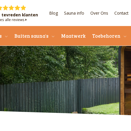
Blog
Sauna info
Over Ons
Contact
+ tevreden klanten
es alle reviews
s
Buiten sauna's
Maatwerk
Toebehoren