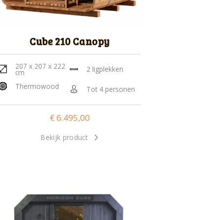
Cube 210 Canopy
207 x 207 x 222
2 ligplekken
cm
Thermowood
Tot 4 personen
€
6.495,00
Bekijk product