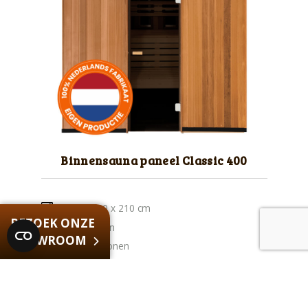
Binnensauna paneel Classic 400
160 x 160 x 210 cm
BEZOEK ONZE
2 ligbanken
SHOWROOM
tot 4 personen
Diverse houtsoorten
€
8.195,00