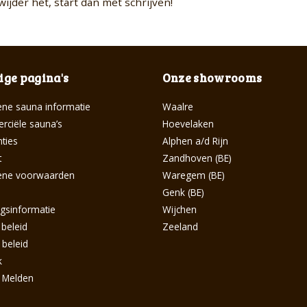
ijder het, start dan met schrijven!
ge pagina's
Onze showrooms
ne sauna informatie
Waalre
ciële sauna’s
Hoevelaken
ties
Alphen a/d Rijn
t
Zandhoven (BE)
ene voorwaarden
Waregem (BE)
s
Genk (BE)
ngsinformatie
Wijchen
 beleid
Zeeland
 beleid
k
g Melden