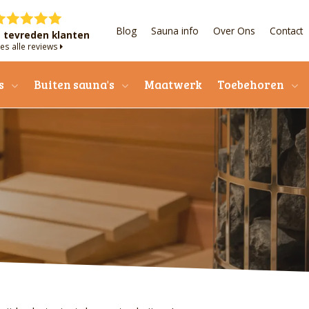
Blog
Sauna info
Over Ons
Contact
+ tevreden klanten
es alle reviews
s
Buiten sauna's
Maatwerk
Toebehoren