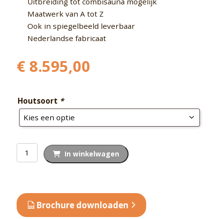
Uitbreiding tot combisauna mogelijk
Maatwerk van A tot Z
Ook in spiegelbeeld leverbaar
Nederlandse fabricaat
€
8.595,00
Houtsoort
*
Binnensauna
In winkelwagen
paneel
Exclusive
100
aantal
Brochure downloaden