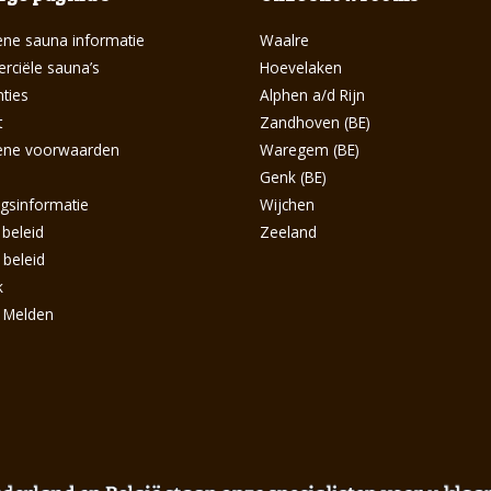
ne sauna informatie
Waalre
ciële sauna’s
Hoevelaken
ties
Alphen a/d Rijn
t
Zandhoven (BE)
ene voorwaarden
Waregem (BE)
s
Genk (BE)
ngsinformatie
Wijchen
 beleid
Zeeland
 beleid
k
g Melden