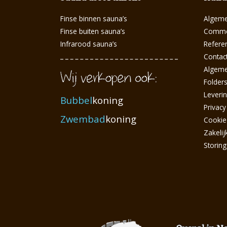
Finse binnen sauna’s
Algeme
Finse buiten sauna’s
Commer
Infrarood sauna’s
Referen
Contac
Algem
Folder
Leveri
Bubbel
koning
Privacy
Zwembad
koning
Cookie
Zakelij
Storin