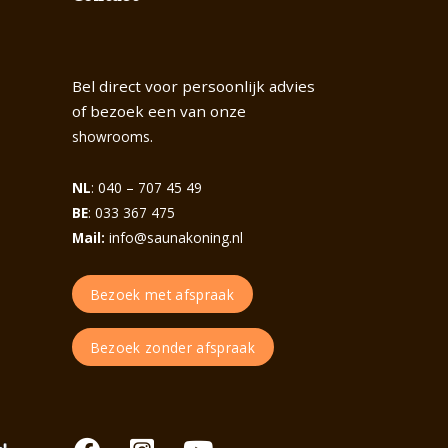
Bel direct voor persoonlijk advies
of bezoek een van onze
.
showrooms
NL
: 040 – 707 45 49
BE
: 033 367 475
Mail:
info@saunakoning.nl
Bezoek met afspraak
Bezoek zonder afspraak