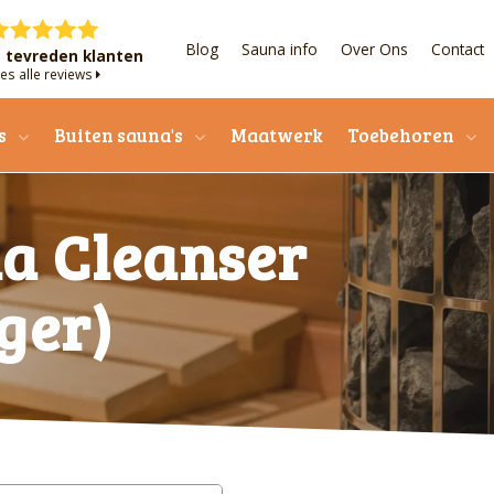
Blog
Sauna info
Over Ons
Contact
+ tevreden klanten
es alle reviews
s
Buiten sauna's
Maatwerk
Toebehoren
a Cleanser
ger)