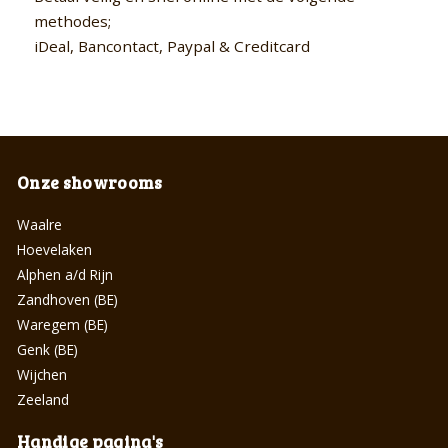
methodes;
iDeal, Bancontact, Paypal & Creditcard
Onze showrooms
Waalre
Hoevelaken
Alphen a/d Rijn
Zandhoven (BE)
Waregem (BE)
Genk (BE)
Wijchen
Zeeland
Handige pagina's