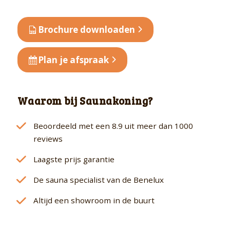
Extern
7,
Brochure downloaden
9
of
Plan je afspraak
10.8
kW
aantal
Waarom bij Saunakoning?
Beoordeeld met een 8.9 uit meer dan 1000
reviews
Laagste prijs garantie
De sauna specialist van de Benelux
Altijd een showroom in de buurt