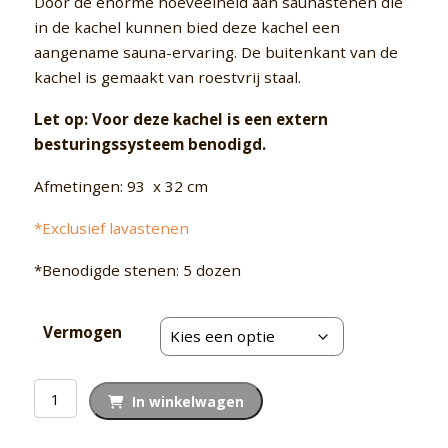
€ 700,00
Door de enorme hoeveelheid aan saunastenen die
in de kachel kunnen bied deze kachel een
aangename sauna-ervaring. De buitenkant van de
kachel is gemaakt van roestvrij staal.
Let op: Voor deze kachel is een extern
besturingssysteem benodigd.
Afmetingen: 93 x 32 cm
*Exclusief lavastenen
*Benodigde stenen: 5 dozen
Vermogen
Saunakachel
In winkelwagen
Harvia
Cilinder