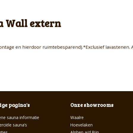
 Wall extern
ntage en hierdoor ruimtebesparend).*Exclusief lavastenen. 
ge pagina's
Onze showrooms
ne sauna informatie
Waalre
ciële sauna’s
Hoevelaken
ties
Alphen a/d Rijn