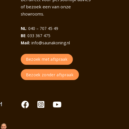
of bezoek een van onze
.
showrooms
NL
: 040 – 707 45 49
BE
: 033 367 475
Mail:
info@saunakoning.nl
Bezoek met afspraak
Bezoek zonder afspraak