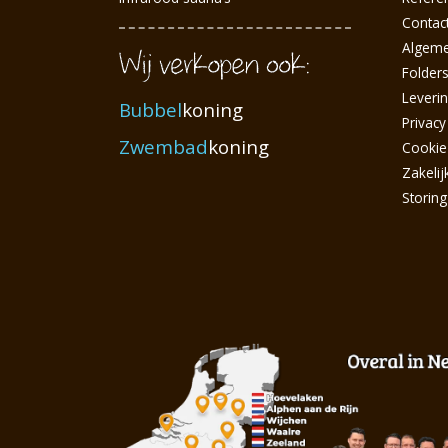
Contac
Algem
Folder
Leveri
Bubbel
koning
Privacy
Zwembad
koning
Cookie
Zakelij
Storin