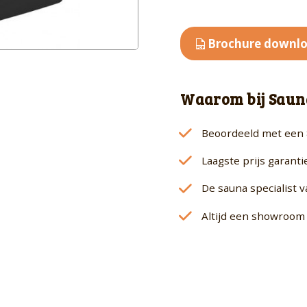
kw(extern)
aantal
Brochure downl
Waarom bij Saun
Beoordeeld met een 
Laagste prijs garanti
De sauna specialist 
Altijd een showroom 