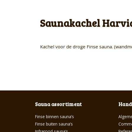
Saunakachel Harvia
Kachel voor de droge Finse sauna. (wandmo
Sauna assortiment
Handi
Finse binnen sauna’s
Algeme
Finse buiten sauna’s
Commer
Infrarood sauna’s
Referen