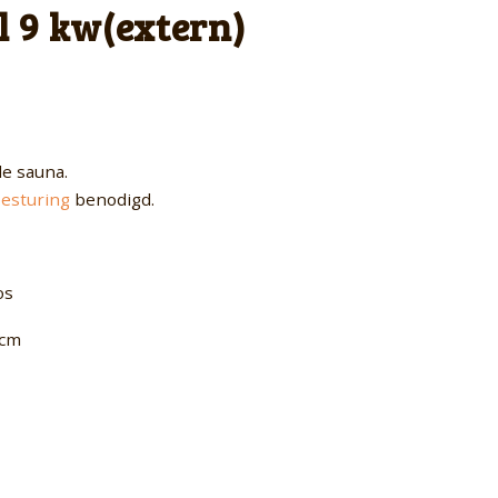
l 9 kw(extern)
le sauna.
besturing
benodigd.
os
 cm