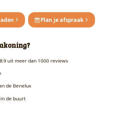
oaden
Plan je afspraak
akoning?
8.9 uit meer dan 1000 reviews
e
van de Benelux
in de buurt