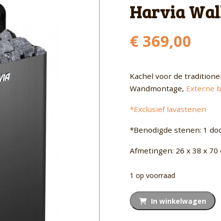
Harvia Wal
€
369,00
Kachel voor de traditione
Wandmontage,
Externe 
*Exclusief lavastenen
*Benodigde stenen: 1 do
Afmetingen: 26 x 38 x 70
1 op voorraad
Harvia
In winkelwagen
Wall
9