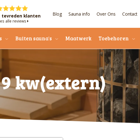
Blog
Sauna info
Over Ons
Contact
+ tevreden klanten
es alle reviews
s
Buiten sauna's
Maatwerk
Toebehoren
 9 kw(extern)