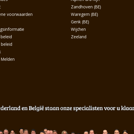
t
Zandhoven (BE)
ene voorwaarden
Waregem (BE)
s
Genk (BE)
ngsinformatie
Wijchen
 beleid
Zeeland
 beleid
k
g Melden