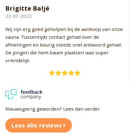
Rob Borsboom
M
29-03-2022
15
Top wordt goed geholpen snelle levertijden
Ik
de
Nieuwsgierig geworden? Lees dan verder
Lees alle reviews