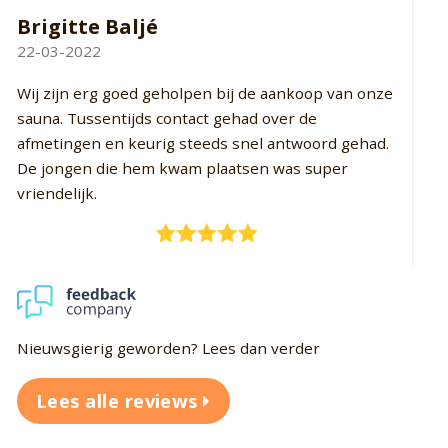
Rob Borsboom
M
29-03-2022
15
Top wordt goed geholpen snelle levertijden
Ik
de
Nieuwsgierig geworden? Lees dan verder
Lees alle reviews