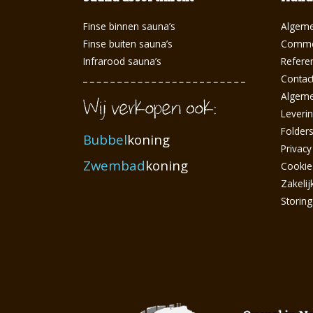
Finse binnen sauna’s
Algeme
Finse buiten sauna’s
Commer
Infrarood sauna’s
Referen
Contac
Algem
Leveri
Folder
Bubbel
koning
Privacy
Zwembad
koning
Cookie
Zakelij
Storin