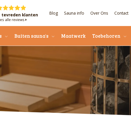
Blog
Sauna info
Over Ons
Contact
+ tevreden klanten
es alle reviews
s
Buiten sauna's
Maatwerk
Toebehoren