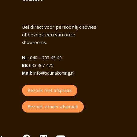
Bel direct voor persoonlijk advies
of bezoek een van onze
.
showrooms
NL
: 040 – 707 45 49
BE
: 033 367 475
Mail:
info@saunakoning.nl
Bezoek met afspraak
Bezoek zonder afspraak