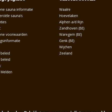
ne sauna informatie
Waalre
ciële sauna’s
Hoevelaken
ties
Alphen a/d Rijn
t
Zandhoven (BE)
ene voorwaarden
Waregem (BE)
ngsinformatie
Genk (BE)
s
Wijchen
 beleid
Zeeland
 beleid
k
g Melden