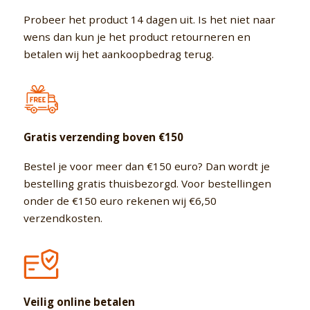
3 persoons ir sauna
Combi Deluxe
Barrel sauna’s
Wijchen
Volwaardige Finse &
op maat gemaakt
Probeer het product 14 dagen uit. Is het niet naar
Infrarood sauna's in één
Zoek IR sauna voor 3
Volwaardige Finse &
Diverse afmetingen mogelijk
Gagelvenseweg 29
personen
Infrarood sauna's in één
6604BE Wijchen
wens dan kun je het product retourneren en
betalen wij het aankoopbedrag terug.
Custom serie
Thermo Cube
4 persoons ir sauna
Budget sauna’s
Zeeland
Maatwerk van A-Z, productie
Nieuw in ons assortiment
in eigen fabriek (NL)
Zoek IR sauna voor 4
Laagste prijs. Enkel
Stuerboutstraat 30
personen
standaard maten
4508AD Waterlandkerkje
5 persoons ir sauna
Gratis verzending boven €150
Zoek IR sauna voor 5
personen
Bestel je voor meer dan €150 euro? Dan wordt je
bestelling gratis thuisbezorgd. Voor bestellingen
6 persoons ir sauna
Zoek IR sauna voor 6
onder de €150 euro rekenen wij €6,50
personen
verzendkosten.
Veilig online betalen