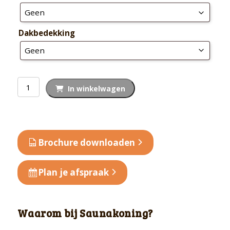
Dakbedekking
Barrelsauna
In winkelwagen
225
Thermowood
aantal
Brochure downloaden
Plan je afspraak
Waarom bij Saunakoning?