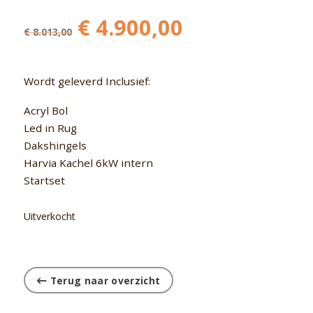
Oorspronkelijke
Huidige
€
4.900,00
€
8.013,00
prijs
prijs
was:
is:
€ 8.013,00.
€ 4.900,00.
Wordt geleverd Inclusief:
Acryl Bol
Led in Rug
Dakshingels
Harvia Kachel 6kW intern
Startset
Uitverkocht
Terug naar overzicht