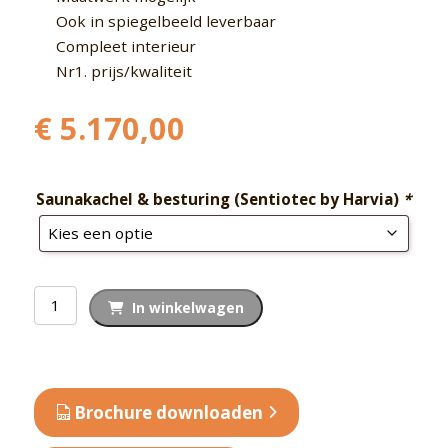
Ook in spiegelbeeld leverbaar
Compleet interieur
Nr1. prijs/kwaliteit
€
5.170,00
Saunakachel & besturing (Sentiotec by Harvia)
*
Binnensauna
In winkelwagen
massief
SK700
aantal
Brochure downloaden