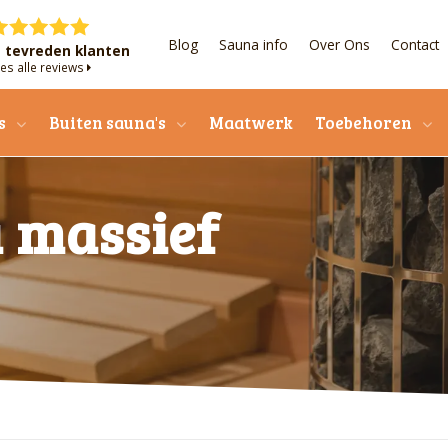
Blog
Sauna info
Over Ons
Contact
+ tevreden klanten
es alle reviews
s
Buiten sauna's
Maatwerk
Toebehoren
 massief