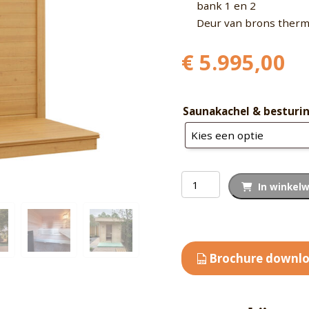
bank 1 en 2
Deur van brons therm
€
5.995,00
Saunakachel & besturin
Buitensauna
In winkel
massief
SK401
aantal
Brochure downl