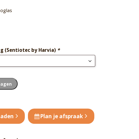
oglas
g (Sentiotec by Harvia)
*
wagen
oaden
Plan je afspraak