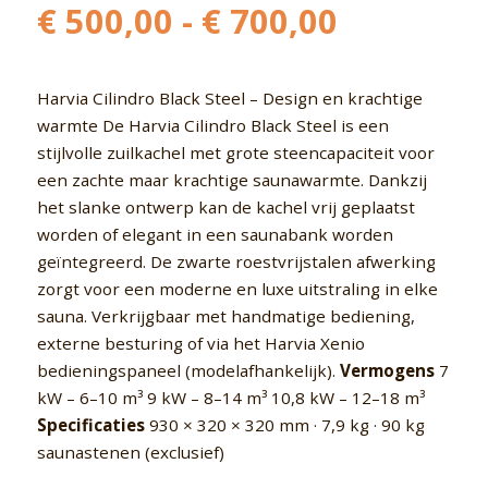
Prijsklas
€
500,00
-
€
700,00
€ 500,00
tot
€ 700,00
Harvia Cilindro Black Steel – Design en krachtige
warmte De Harvia Cilindro Black Steel is een
stijlvolle zuilkachel met grote steencapaciteit voor
een zachte maar krachtige saunawarmte. Dankzij
het slanke ontwerp kan de kachel vrij geplaatst
worden of elegant in een saunabank worden
geïntegreerd. De zwarte roestvrijstalen afwerking
zorgt voor een moderne en luxe uitstraling in elke
sauna. Verkrijgbaar met handmatige bediening,
externe besturing of via het Harvia Xenio
bedieningspaneel (modelafhankelijk).
Vermogens
7
kW – 6–10 m³ 9 kW – 8–14 m³ 10,8 kW – 12–18 m³
Specificaties
930 × 320 × 320 mm · 7,9 kg · 90 kg
saunastenen (exclusief)