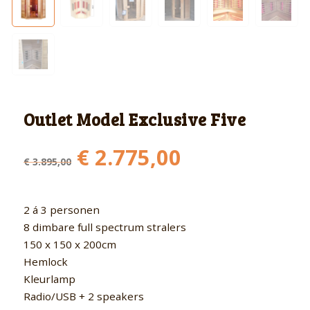
Outlet Model Exclusive Five
Oorspronkelijke
Huidige
€
2.775,00
€
3.895,00
prijs
prijs
was:
is:
€ 3.895,00.
€ 2.775,00.
2 á 3 personen
8 dimbare full spectrum stralers
150 x 150 x 200cm
Hemlock
Kleurlamp
Radio/USB + 2 speakers