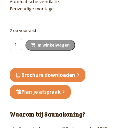
Automatische ventilatie
Eenvoudige montage
2 op voorraad
Outlet
In winkelwagen
Model
Exclusive
Three
B
Brochure downloaden
aantal
Plan je afspraak
Waarom bij Saunakoning?