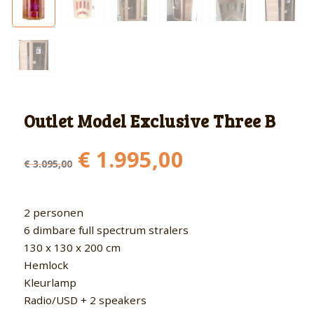
Outlet Model Exclusive Three B
Oorspronkelijke
Huidige
€
1.995,00
€
3.095,00
prijs
prijs
was:
is:
€ 3.095,00.
€ 1.995,00.
2 personen
6 dimbare full spectrum stralers
130 x 130 x 200 cm
Hemlock
Kleurlamp
Radio/USD + 2 speakers