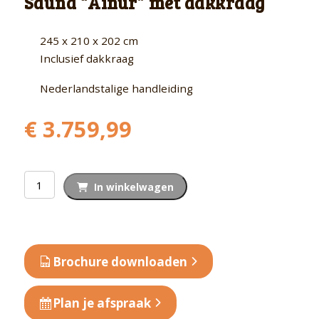
Sauna “Ainur” met dakkraag
245 x 210 x 202 cm
Inclusief dakkraag
Nederlandstalige handleiding
€
3.759,99
Sauna
In winkelwagen
"Ainur"
met
dakkraag
aantal
Brochure downloaden
Plan je afspraak