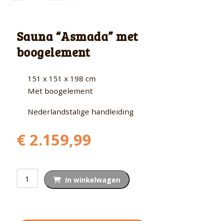
Sauna “Asmada” met
boogelement
151 x 151 x 198 cm
Met boogelement
Nederlandstalige handleiding
€
2.159,99
Sauna
In winkelwagen
"Asmada"
met
boogelement