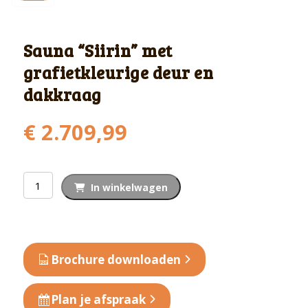
Sauna “Siirin” met
grafietkleurige deur en
dakkraag
€
2.709,99
Sauna
In winkelwagen
"Siirin"
met
grafietkleurige
deur
Brochure downloaden
en
dakkraag
Plan je afspraak
aantal