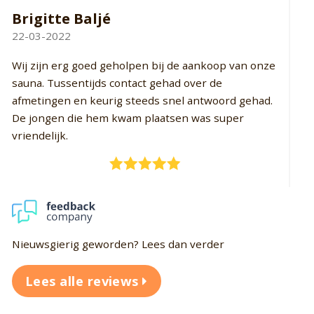
Rob Borsboom
M
29-03-2022
15
Top wordt goed geholpen snelle levertijden
Ik
de
Nieuwsgierig geworden? Lees dan verder
Lees alle reviews